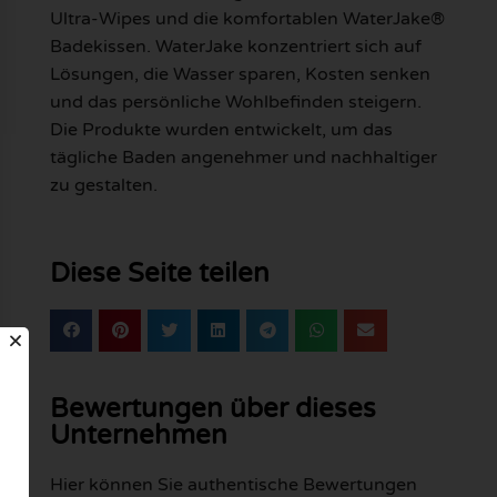
Ultra-Wipes und die komfortablen WaterJake®
Badekissen. WaterJake konzentriert sich auf
Lösungen, die Wasser sparen, Kosten senken
und das persönliche Wohlbefinden steigern.
Die Produkte wurden entwickelt, um das
tägliche Baden angenehmer und nachhaltiger
zu gestalten.
Diese Seite teilen
Bewertungen über dieses
Unternehmen
Hier können Sie authentische Bewertungen