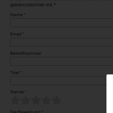
gekennzeichnet mit *
Name
*
Email
*
Bestellnummer
Titel *
Sterne *
Die Bewertung *