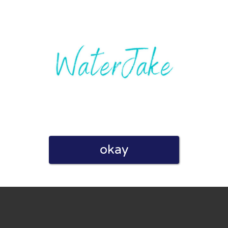
linie zu, indem ich diese Bewertung abgebe. Ich erkläre
hmen gemacht habe.
okay
h für Nutzer völlig kostenlos. Aus diesem Grund enthalten
 können.