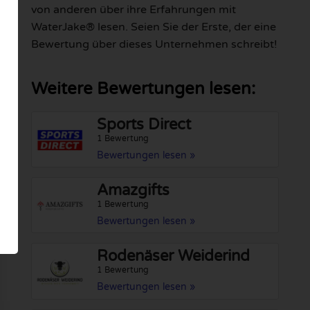
von anderen über ihre Erfahrungen mit
WaterJake® lesen. Seien Sie der Erste, der eine
Bewertung über dieses Unternehmen schreibt!
Weitere Bewertungen lesen:
Sports Direct
1 Bewertung
Bewertungen lesen »
Amazgifts
1 Bewertung
Bewertungen lesen »
Rodenäser Weiderind
1 Bewertung
Bewertungen lesen »