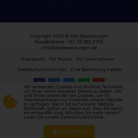
Copyright 2026 © Alle Bewertungen
Kundendienst: +31 79 360 2701
info@allebewertungen.de
Impressum
Für Nutzer
Für Unternehmen
Datenschutzrichtlinien
Eine Bewertung melden
Wir verwenden Cookies und ähnliche Techniken,
um Ihnen einen besseren Service zu bieten. Wir
und Dritte verwenden die Cookies, um Ihr
Besuchen Sie unsere Bewertungsplattform in
Internetverhalten nur innerhalb unserer Website
zu verfolgen. Wenn Sie auf unserer Website
Großbritannien
,
Frankreich
, den
Niederlanden
,
fortfahren, gehen wir davon aus, dass Sie damit
Belgien
,
Spanien
,
Italien
,
Portugal
,
Polen
,
einverstanden sind. Möchten Sie mehr wissen?
Lesen Sie unsere Datenschutzrichtlinie.
Dänemark
,
Finnland
und
Schweden
.
ANNEHMEN