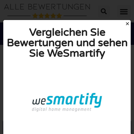
Vergleichen Sie
Bewertungen und sehen
Sie WeSmartify





INSGESAMT: 10/10
(0 Bewertungen)
Öffne Wesmartify.de