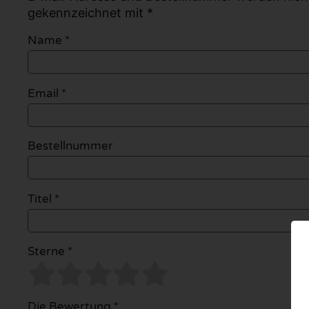
gekennzeichnet mit *
Name
*
Email
*
Bestellnummer
Titel *
Sterne *
Die Bewertung *