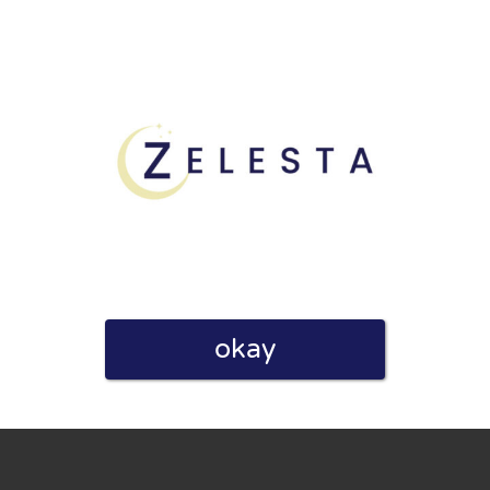
linie zu, indem ich diese Bewertung abgebe. Ich erkläre
hmen gemacht habe.
h für Nutzer völlig kostenlos. Aus diesem Grund enthalten
okay
 können.