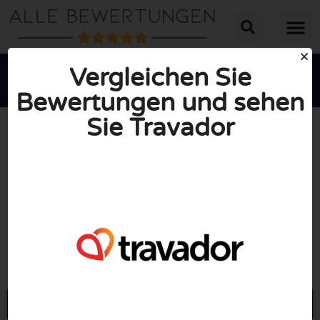
Vergleichen Sie
Bewertungen und sehen
Sie Travador





INSGESAMT: 10/10
(1 Bewertung)
Öffne Travador.com