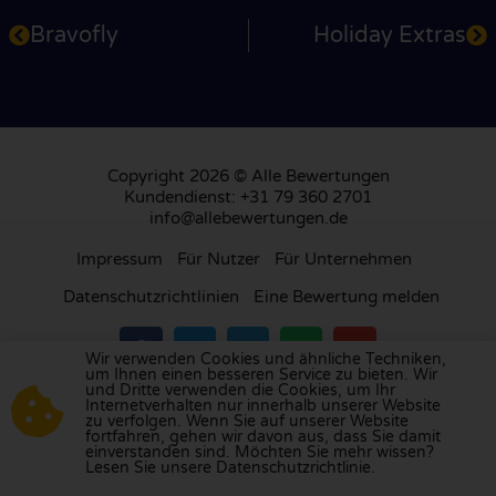
Bravofly
Holiday Extras
Copyright 2026 © Alle Bewertungen
Kundendienst: +31 79 360 2701
info@allebewertungen.de
Impressum
Für Nutzer
Für Unternehmen
Datenschutzrichtlinien
Eine Bewertung melden
Wir verwenden Cookies und ähnliche Techniken,
um Ihnen einen besseren Service zu bieten. Wir
und Dritte verwenden die Cookies, um Ihr
Besuchen Sie unsere Bewertungsplattform in
Internetverhalten nur innerhalb unserer Website
zu verfolgen. Wenn Sie auf unserer Website
Großbritannien
,
Frankreich
, den
Niederlanden
,
fortfahren, gehen wir davon aus, dass Sie damit
Belgien
,
Spanien
,
Italien
,
Portugal
,
Polen
,
einverstanden sind. Möchten Sie mehr wissen?
Lesen Sie unsere Datenschutzrichtlinie.
Dänemark
,
Finnland
und
Schweden
.