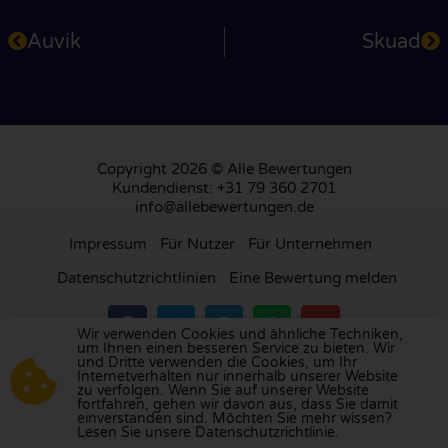
Auvik
Skuad
Copyright 2026 © Alle Bewertungen
Kundendienst: +31 79 360 2701
info@allebewertungen.de
Impressum
Für Nutzer
Für Unternehmen
Datenschutzrichtlinien
Eine Bewertung melden
Wir verwenden Cookies und ähnliche Techniken,
um Ihnen einen besseren Service zu bieten. Wir
und Dritte verwenden die Cookies, um Ihr
Besuchen Sie unsere Bewertungsplattform in
Internetverhalten nur innerhalb unserer Website
zu verfolgen. Wenn Sie auf unserer Website
Großbritannien
,
Frankreich
, den
Niederlanden
,
fortfahren, gehen wir davon aus, dass Sie damit
Belgien
,
Spanien
,
Italien
,
Portugal
,
Polen
,
einverstanden sind. Möchten Sie mehr wissen?
Lesen Sie unsere Datenschutzrichtlinie.
Dänemark
,
Finnland
und
Schweden
.