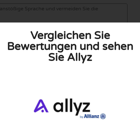
Vergleichen Sie
Bewertungen und sehen
Sie Allyz
linie zu, indem ich diese Bewertung abgebe. Ich erkläre
hmen gemacht habe.
h für Nutzer völlig kostenlos. Aus diesem Grund enthalten
 können.