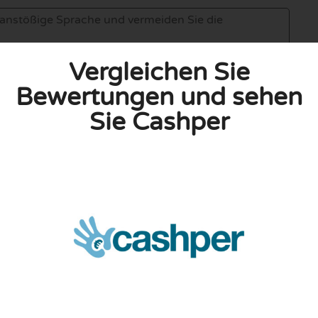
Vergleichen Sie
Bewertungen und sehen
Sie Cashper
linie zu, indem ich diese Bewertung abgebe. Ich erkläre
hmen gemacht habe.
h für Nutzer völlig kostenlos. Aus diesem Grund enthalten
 können.