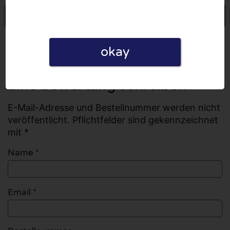
Eine Bewertung schreiben
Alle Bewertungen
okay
Anzahl der Bewertungen: 0
Eine Bewertung schreiben
E-Mail-Adresse und Bestellnummer werden nicht
veröffentlicht. Pflichtfelder sind gekennzeichnet
mit *
Name
*
Email
*