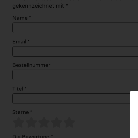
gekennzeichnet mit *
Name
*
Email
*
Bestellnummer
Titel *
Sterne *
Die Bewertung *