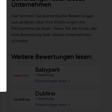
Unternehmen
Hier können Sie authentische Bewertungen
von anderen über ihre Erfahrungen mit
Parfuemerie.de lesen. Seien Sie der Erste, der
eine Bewertung über dieses Unternehmen
schreibt!
Weitere Bewertungen lesen:
Babypark
1 Bewertung
Bewertungen lesen »
Dublino
1 Bewertung
Bewertungen lesen »