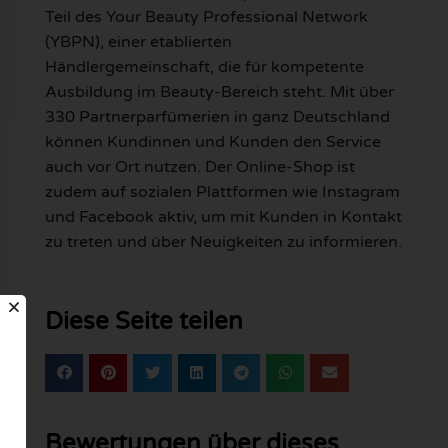
Teil des Your Beauty Professional Network
(YBPN), einer etablierten
Händlergemeinschaft, die für kompetente
Ausbildung im Beauty-Bereich steht. Mit über
330 Partnerparfümerien in ganz Deutschland
können Kundinnen und Kunden den Service
auch vor Ort nutzen. Der Online-Shop ist
zudem auf sozialen Plattformen wie Instagram
und Facebook aktiv, um mit Kunden in Kontakt
zu treten und über Neuigkeiten zu informieren.
Diese Seite teilen
Bewertungen über dieses