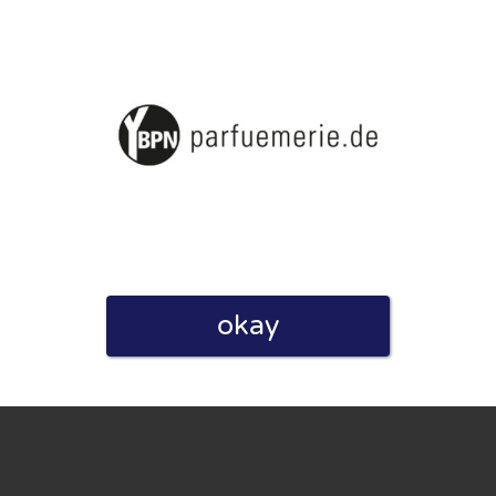
linie zu, indem ich diese Bewertung abgebe. Ich erkläre
hmen gemacht habe.
okay
h für Nutzer völlig kostenlos. Aus diesem Grund enthalten
 können.