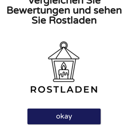
Vergleichen Sie
Bewertungen und sehen
Sie Rostladen
linie zu, indem ich diese Bewertung abgebe. Ich erkläre
hmen gemacht habe.
h für Nutzer völlig kostenlos. Aus diesem Grund enthalten
 können.
okay