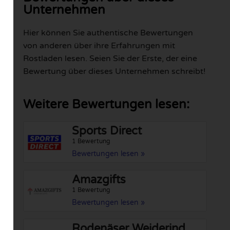
Unternehmen
Hier können Sie authentische Bewertungen
von anderen über ihre Erfahrungen mit
Rostladen lesen. Seien Sie der Erste, der eine
Bewertung über dieses Unternehmen schreibt!
Weitere Bewertungen lesen:
Sports Direct
1 Bewertung
Bewertungen lesen »
Amazgifts
1 Bewertung
Bewertungen lesen »
Rodenäser Weiderind