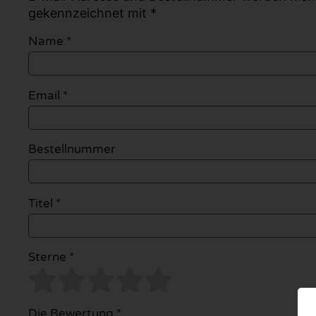
gekennzeichnet mit *
Name
*
Email
*
Bestellnummer
Titel *
Sterne *
Die Bewertung *