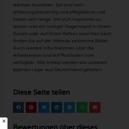
warmes Aussehen. Sie sind sehr
witterungsbeständig und pflegeleicht und
halten sehr lange. Um sich inspirieren zu
lassen, was ein rostiger Gegenstand in Ihrem
Garten oder auf Ihrem Balkon bewirken kann,
finden Sie auf der Website zahlreiche Bilder.
Auch weitere Informationen über die
Arbeitsweise sind auf Rostladen.com
verfügbar. Alle Artikel werden aus unserem
eigenen Lager aus Deutschland geliefert.
Diese Seite teilen
Bewertungen über dieses