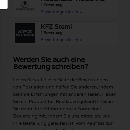
1 Bewertung
Bewertungen lesen »
KFZ Stemi
1 Bewertung
Bewertungen lesen »
Werden Sie auch eine
Bewertung schreiben?
Lesen Sie auf dieser Seite die Bewertungen
von Rostladen und helfen Sie anderen, indem
Sie Ihre Erfahrungen mit anderen teilen. Haben
Sie ein Produkt bei Rostladen gekauft? Teilen
Sie dann Ihre Erfahrungen in Form einer
Bewertung mit. Indem Sie uns mitteilen, wie
Ihre Bestellung gelaufen ist, vom Kauf bis zur