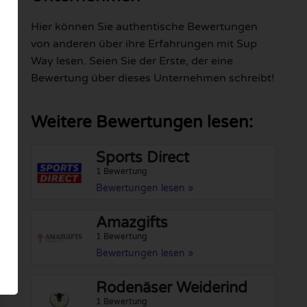
Hier können Sie authentische Bewertungen
von anderen über ihre Erfahrungen mit Sup
Way lesen. Seien Sie der Erste, der eine
Bewertung über dieses Unternehmen schreibt!
Weitere Bewertungen lesen:
Sports Direct
1 Bewertung
Bewertungen lesen »
Amazgifts
1 Bewertung
Bewertungen lesen »
Rodenäser Weiderind
1 Bewertung