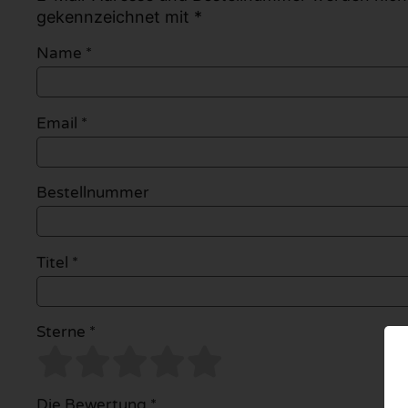
gekennzeichnet mit *
Name
*
Email
*
Bestellnummer
Titel *
Sterne *
Die Bewertung *