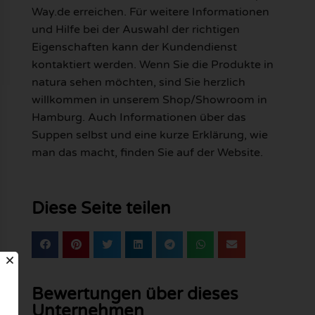
Way.de erreichen. Für weitere Informationen
und Hilfe bei der Auswahl der richtigen
Eigenschaften kann der Kundendienst
kontaktiert werden. Wenn Sie die Produkte in
natura sehen möchten, sind Sie herzlich
willkommen in unserem Shop/Showroom in
Hamburg. Auch Informationen über das
Suppen selbst und eine kurze Erklärung, wie
man das macht, finden Sie auf der Website.
Diese Seite teilen
Bewertungen über dieses
Unternehmen