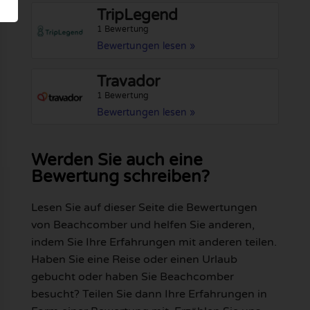
TripLegend
1 Bewertung
Bewertungen lesen »
Travador
1 Bewertung
Bewertungen lesen »
Werden Sie auch eine
Bewertung schreiben?
Lesen Sie auf dieser Seite die Bewertungen
von Beachcomber und helfen Sie anderen,
indem Sie Ihre Erfahrungen mit anderen teilen.
Haben Sie eine Reise oder einen Urlaub
gebucht oder haben Sie Beachcomber
besucht? Teilen Sie dann Ihre Erfahrungen in