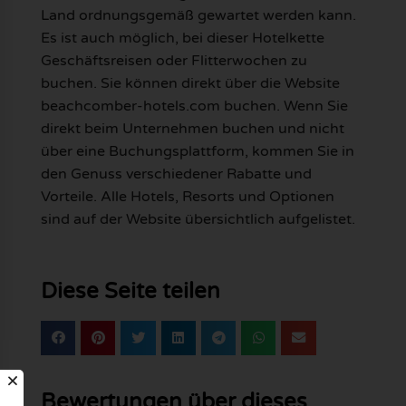
Land ordnungsgemäß gewartet werden kann.
Es ist auch möglich, bei dieser Hotelkette
Geschäftsreisen oder Flitterwochen zu
buchen. Sie können direkt über die Website
beachcomber-hotels.com buchen. Wenn Sie
direkt beim Unternehmen buchen und nicht
über eine Buchungsplattform, kommen Sie in
den Genuss verschiedener Rabatte und
Vorteile. Alle Hotels, Resorts und Optionen
sind auf der Website übersichtlich aufgelistet.
Diese Seite teilen
Bewertungen über dieses