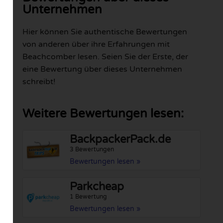
Unternehmen
Hier können Sie authentische Bewertungen
von anderen über ihre Erfahrungen mit
Beachcomber lesen. Seien Sie der Erste, der
eine Bewertung über dieses Unternehmen
schreibt!
Weitere Bewertungen lesen:
BackpackerPack.de
3 Bewertungen
Bewertungen lesen »
Parkcheap
1 Bewertung
Bewertungen lesen »