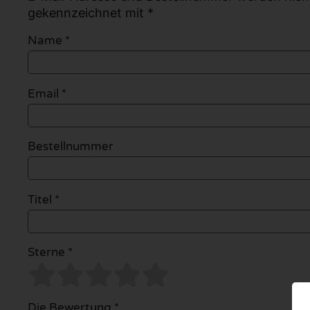
gekennzeichnet mit *
Name
*
Email
*
Bestellnummer
Titel *
Sterne *
Die Bewertung *