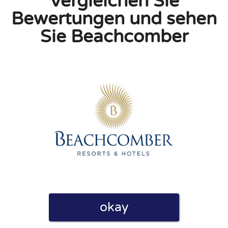
Vergleichen Sie
Bewertungen und sehen
Sie Beachcomber
linie zu, indem ich diese Bewertung abgebe. Ich erkläre
hmen gemacht habe.
h für Nutzer völlig kostenlos. Aus diesem Grund enthalten
 können.
okay