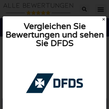
Vergleichen Sie
Bewertungen und sehen
Sie DFDS





INSGESAMT: 10/10
(0 Bewertungen)
Öffne DFDS.com