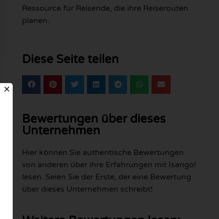
Ressource für Reisende, die ihre Reiserouten
planen.
Diese Seite teilen
Bewertungen über dieses
Unternehmen
Hier können Sie authentische Bewertungen
von anderen über ihre Erfahrungen mit Isango!
lesen. Seien Sie der Erste, der eine Bewertung
über dieses Unternehmen schreibt!