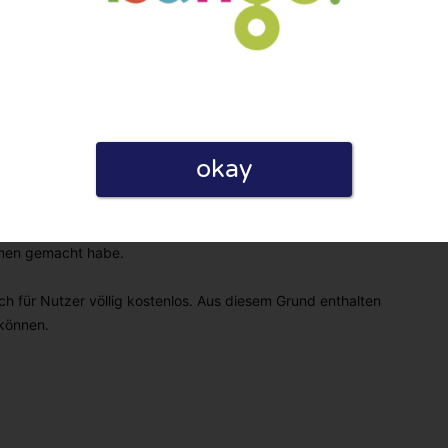
okay
linie zu, indem ich diese Bewertung abgebe. Ich erkläre
hmen gemacht habe.
h für Nutzer völlig kostenlos. Aus diesem Grund enthalten
 können.