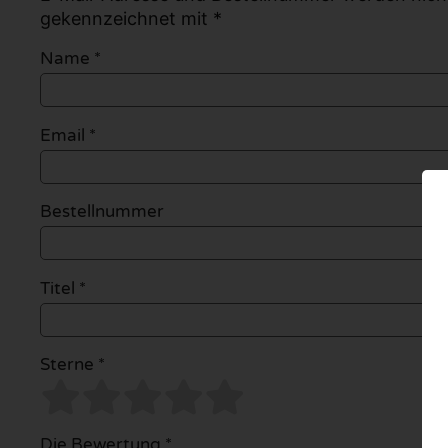
gekennzeichnet mit *
Name
*
Email
*
Bestellnummer
Titel *
Sterne *
Die Bewertung *