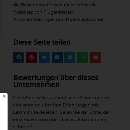
die Reisenden müssen nicht mehr alle
Websites von Fluganbietern,
Autovermietungen und Hotels aufsuchen.
Diese Seite teilen
Bewertungen über dieses
Unternehmen
Hier können Sie authentische Bewertungen
von anderen über ihre Erfahrungen mit
Lastminute.de lesen. Seien Sie der Erste, der
eine Bewertung über dieses Unternehmen
schreibt!