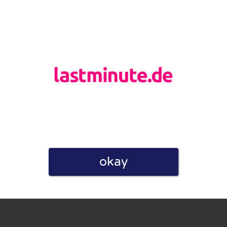
linie zu, indem ich diese Bewertung abgebe. Ich erkläre
hmen gemacht habe.
h für Nutzer völlig kostenlos. Aus diesem Grund enthalten
okay
 können.