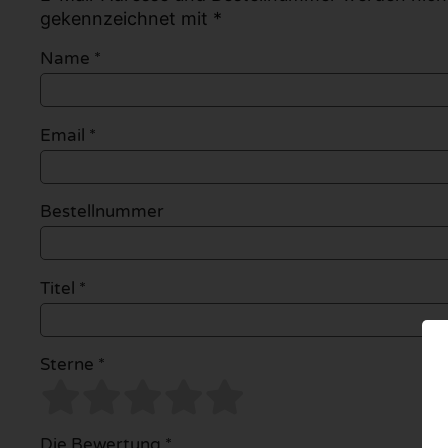
gekennzeichnet mit *
Name
*
Email
*
Bestellnummer
Titel *
Sterne *
Die Bewertung *