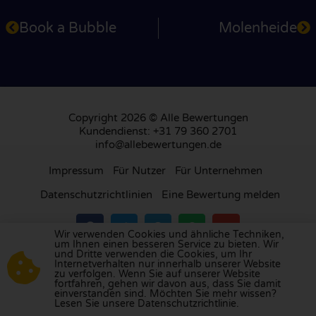
Book a Bubble
Molenheide
Copyright 2026 © Alle Bewertungen
Kundendienst: +31 79 360 2701
info@allebewertungen.de
Impressum
Für Nutzer
Für Unternehmen
Datenschutzrichtlinien
Eine Bewertung melden
Wir verwenden Cookies und ähnliche Techniken,
um Ihnen einen besseren Service zu bieten. Wir
und Dritte verwenden die Cookies, um Ihr
Besuchen Sie unsere Bewertungsplattform in
Internetverhalten nur innerhalb unserer Website
zu verfolgen. Wenn Sie auf unserer Website
Großbritannien
,
Frankreich
, den
Niederlanden
,
fortfahren, gehen wir davon aus, dass Sie damit
Belgien
,
Spanien
,
Italien
,
Portugal
,
Polen
,
einverstanden sind. Möchten Sie mehr wissen?
Lesen Sie unsere Datenschutzrichtlinie.
Dänemark
,
Finnland
und
Schweden
.